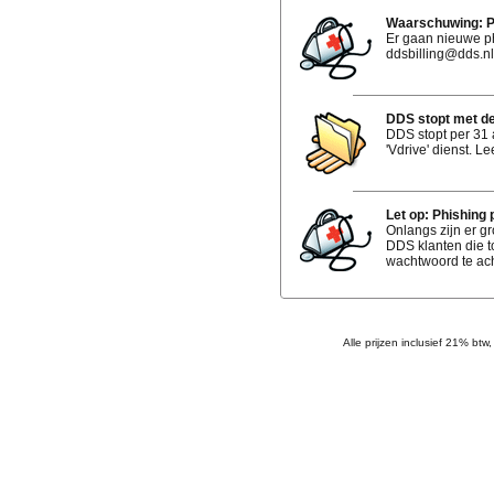
Waarschuwing: Ph
Er gaan nieuwe ph
ddsbilling@dds.nl 
DDS stopt met de 
DDS stopt per 31
'Vdrive' dienst. Le
Let op: Phishing
Onlangs zijn er gr
DDS klanten die t
wachtwoord te ach
Alle prijzen inclusief 21% btw