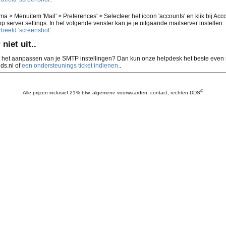
ma > Menuitem 'Mail' > Preferences' > Selecteer het icoon 'accounts' en klik bij Acc
 server settings. In het volgende venster kan je je uitgaande mailserver instellen.
rbeeld 'screenshot'.
niet uit..
 het aanpassen van je SMTP instellingen? Dan kun onze helpdesk het beste even 
ds.nl of
een ondersteunings ticket indienen.
.
©
Alle prijzen inclusief 21% btw,
algemene voorwaarden
,
contact
,
rechten DDS