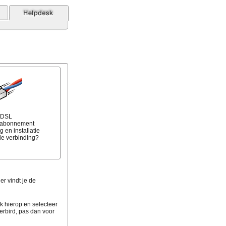
 ADSL
t abonnement
 en installatie
e verbinding?
er vindt je de
ik hierop en selecteer
derbird, pas dan voor