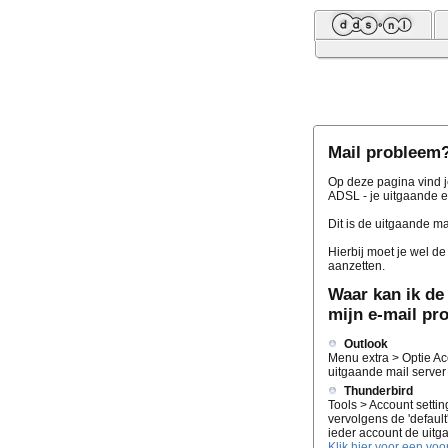
Mail probleem
Op deze pagina vind j
ADSL - je uitgaande e
Dit is de uitgaande ma
Hierbij moet je wel de
aanzetten.
Waar kan ik de 
mijn e-mail p
Outlook
Menu extra > Optie Acc
uitgaande mail server 
Thunderbird
Tools > Account settin
vervolgens de 'default
ieder account de uitg
Klik hier voor een voo