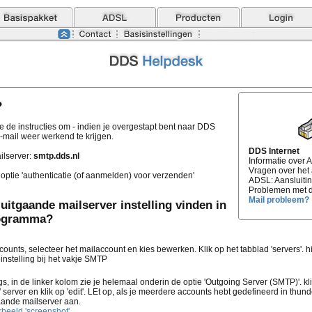
?
e de instructies om - indien je overgestapt bent naar DDS
-mail weer werkend te krijgen.
DDS Internet
ilserver:
smtp.dds.nl
Informatie over
Vragen over he
 optie 'authenticatie (of aanmelden) voor verzenden'
ADSL: Aansluiting
Problemen met d
Mail probleem?
uitgaande mailserver instelling vinden in
rogramma?
ounts, selecteer het mailaccount en kies bewerken. Klik op het tabblad 'servers'. hi
instelling bij het vakje SMTP
gs, in de linker kolom zie je helemaal onderin de optie 'Outgoing Server (SMTP)'. kl
' server en klik op 'edit'. LEt op, als je meerdere accounts hebt gedefineerd in thun
aande mailserver aan.
rbeeld 'screenshot'.