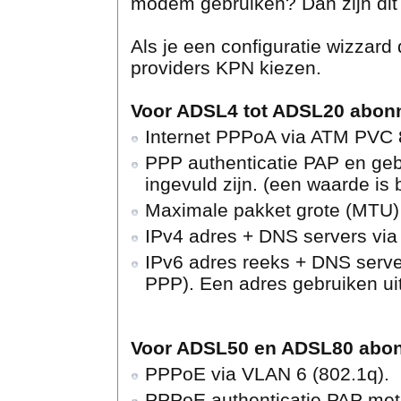
modem gebruiken? Dan zijn dit d
Als je een configuratie wizzard d
providers KPN kiezen.
Voor ADSL4 tot ADSL20 abon
Internet PPPoA via ATM PVC 
PPP authenticatie PAP en ge
ingevuld zijn. (een waarde is b
Maximale pakket grote (MTU)
IPv4 adres + DNS servers via
IPv6 adres reeks + DNS serve
PPP). Een adres gebruiken uit
Voor ADSL50 en ADSL80 abo
PPPoE via VLAN 6 (802.1q).
PPPoE authenticatie PAP me