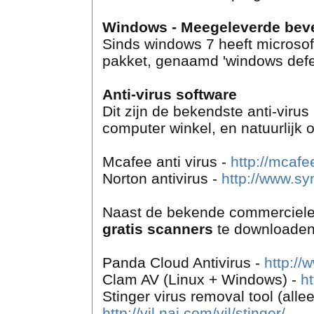
Windows - Meegeleverde bevei
Sinds windows 7 heeft microsoft
pakket, genaamd 'windows defe
Anti-virus software
Dit zijn de bekendste anti-viru
computer winkel, en natuurlijk o
Mcafee anti virus -
http://mcaf
Norton antivirus -
http://www.s
Naast de bekende commerciele v
gratis scanners
te downloaden
Panda Cloud Antivirus -
http://
Clam AV (Linux + Windows) -
h
Stinger virus removal tool (alle
http://vil.nai.com/vil/stinger/